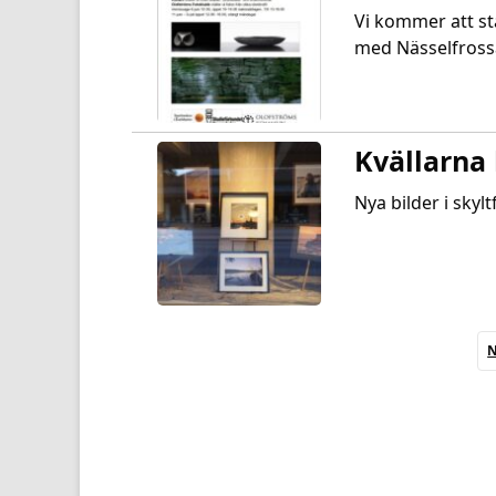
Vi kommer att stä
med Nässelfrossan
Kvällarna 
Nya bilder i skyl
N