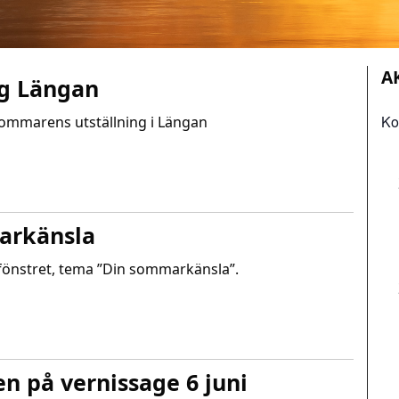
A
ng Längan
Ko
ommarens utställning i Längan
arkänsla
yltfönstret, tema ”Din sommarkänsla”.
 på vernissage 6 juni