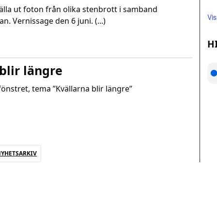
lla ut foton från olika stenbrott i samband
Vi
. Vernissage den 6 juni. (...)
H
blir längre
tfönstret, tema ”Kvällarna blir längre”
YHETSARKIV