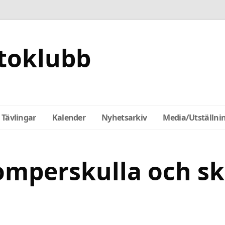
toklubb
Tävlingar
Kalender
Nyhetsarkiv
Media/Utställni
omperskulla och s