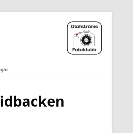
ngar
kidbacken