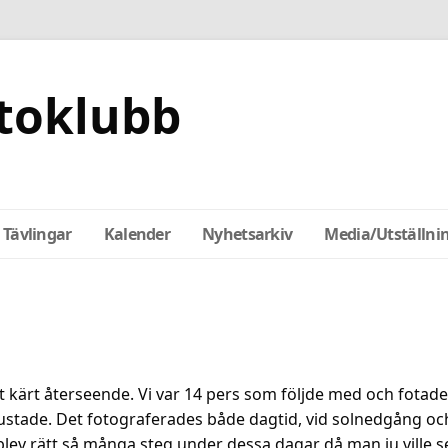
toklubb
Tävlingar
Kalender
Nyhetsarkiv
Media/Utställni
ett kärt återseende. Vi var 14 pers som följde med och fotad
 rustade. Det fotograferades både dagtid, vid solnedgång oc
t blev rätt så många steg under dessa dagar då man ju ville