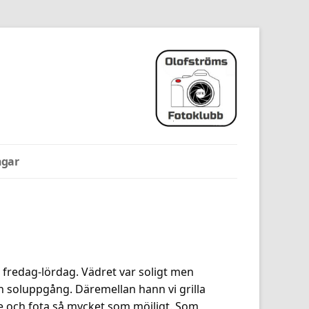
ngar
e fredag-lördag. Vädret var soligt men
h soluppgång. Däremellan hann vi grilla
 se och fota så mycket som möjligt. Som