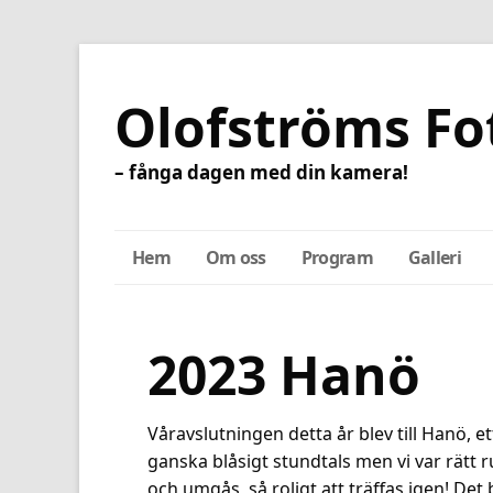
Olofströms Fo
– fånga dagen med din kamera!
Hem
Om oss
Program
Galleri
2023 Hanö
Våravslutningen detta år blev till Hanö, 
ganska blåsigt stundtals men vi var rätt
och umgås, så roligt att träffas igen! De