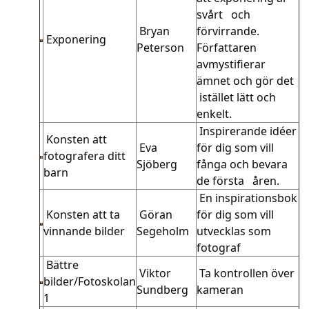
svårt och
Bryan
förvirrande.
Exponering
Peterson
Författaren
avmystifierar
ämnet och gör det
istället lätt och
enkelt.
Inspirerande idéer
Konsten att
Eva
för dig som vill
fotografera ditt
Sjöberg
fånga och bevara
barn
de första åren.
En inspirationsbok
Konsten att ta
Göran
för dig som vill
vinnande bilder
Segeholm
utvecklas som
fotograf
Bättre
Viktor
Ta kontrollen över
bilder/Fotoskolan
Sundberg
kameran
1