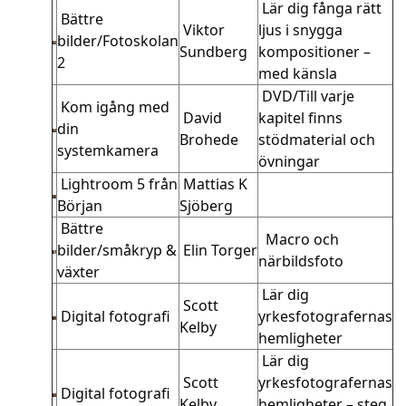
Lär dig fånga rätt
Bättre
Viktor
ljus i snygga
bilder/Fotoskolan
Sundberg
kompositioner –
2
med känsla
DVD/Till varje
Kom igång med
David
kapitel finns
din
Brohede
stödmaterial och
systemkamera
övningar
Lightroom 5 från
Mattias K
Början
Sjöberg
Bättre
Macro och
bilder/småkryp &
Elin Torger
närbildsfoto
växter
Lär dig
Scott
Digital fotografi
yrkesfotografernas
Kelby
hemligheter
Lär dig
Scott
yrkesfotografernas
Digital fotografi
Kelby
hemligheter – steg