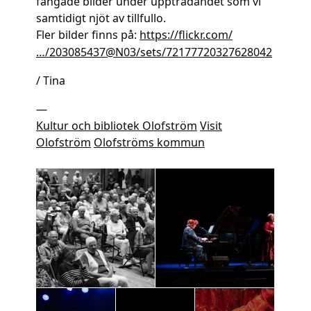
fångade bilder under uppträdandet som vi
samtidigt njöt av tillfullo.
Fler bilder finns på:
https://flickr.com/
…/203085437@N03/sets/72177720327628042
/ Tina
—
Kultur och bibliotek Olofström
Visit
Olofström
Olofströms kommun