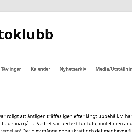
toklubb
Tävlingar
Kalender
Nyhetsarkiv
Media/Utställni
1
ar roligt att äntligen träffas igen efter långt uppehåll, vi har
foto denna gång. Vädret var perfekt för foto, mulet men ändå
at däremellan! Det blev många goda skratt och det medhavda 