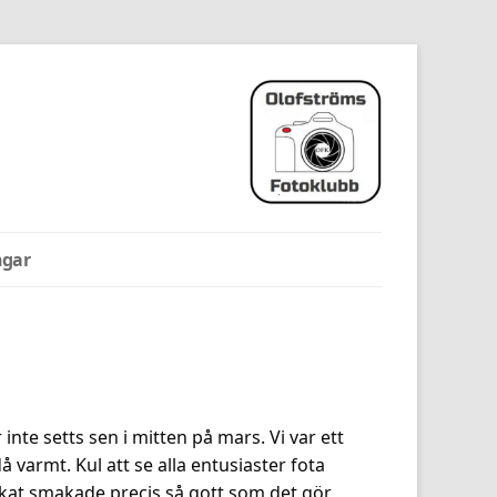
ngar
 inte setts sen i mitten på mars. Vi var ett
 varmt. Kul att se alla entusiaster fota
fikat smakade precis så gott som det gör