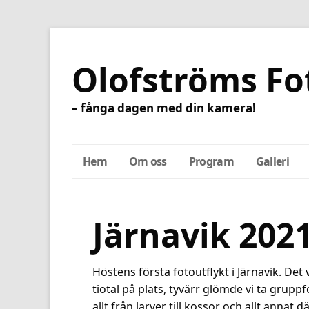
Olofströms Fo
– fånga dagen med din kamera!
Hem
Om oss
Program
Galleri
Järnavik 202
Höstens första fotoutflykt i Järnavik. Det v
tiotal på plats, tyvärr glömde vi ta grupp
allt från larver till kossor och allt ann