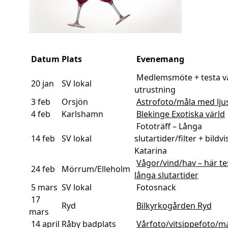
Datum
Plats
Evenemang
Medlemsmöte + testa v
20 jan
SV lokal
utrustning
3 feb
Orsjön
Astrofoto/måla med lju
4 feb
Karlshamn
Blekinge Exotiska värld
Fototräff – Långa
14 feb
SV lokal
slutartider/filter + bildv
Katarina
Vågor/vind/hav – här tes
24 feb
Mörrum/Elleholm
långa slutartider
5 mars
SV lokal
Fotosnack
17
Ryd
Bilkyrkogården Ryd
mars
14 april
Råby badplats
Vårfoto/vitsippefoto/m