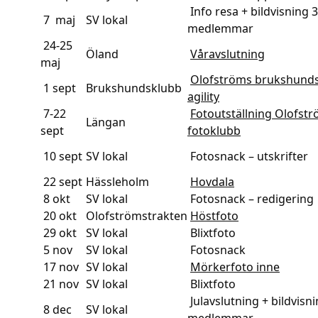
Info resa + bildvisning 3
7 maj
SV lokal
medlemmar
24-25
Öland
Våravslutning
maj
Olofströms brukshunds
1 sept
Brukshundsklubb
agility
7-22
Fotoutställning Olofst
Längan
sept
fotoklubb
10 sept
SV lokal
Fotosnack – utskrifter
22 sept
Hässleholm
Hovdala
8 okt
SV lokal
Fotosnack – redigering
20 okt
Olofströmstrakten
Höstfoto
29 okt
SV lokal
Blixtfoto
5 nov
SV lokal
Fotosnack
17 nov
SV lokal
Mörkerfoto inne
21 nov
SV lokal
Blixtfoto
Julavslutning + bildvisni
8 dec
SV lokal