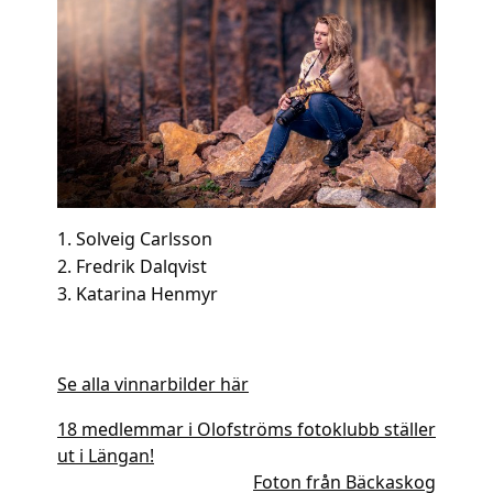
1. Solveig Carlsson
2. Fredrik Dalqvist
3. Katarina Henmyr
Se alla vinnarbilder här
Inläggsnavigering
18 medlemmar i Olofströms fotoklubb ställer
ut i Längan!
Foton från Bäckaskog