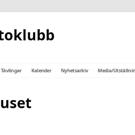
toklubb
Tävlingar
Kalender
Nyhetsarkiv
Media/Utställni
juset