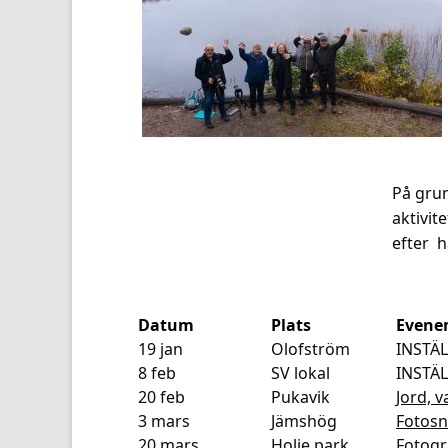
På gru
aktivite
efter 
Datum
Plats
Evene
19 jan
Olofström
INSTÄLL
8 feb
SV lokal
INSTÄLL
20 feb
Pukavik
Jord, v
3 mars
Jämshög
Fotosn
20 mars
Holje park
Fotogr