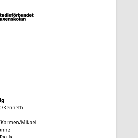
ig
/Kenneth
/Karmen/Mikael
anne
Paula