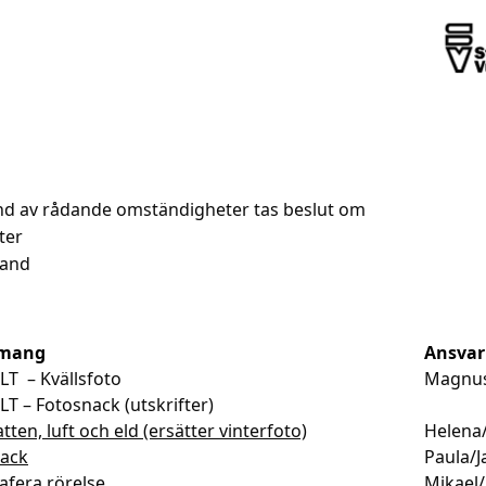
nd av rådande omständigheter tas beslut om
ter
hand
mang
Ansvar
T – Kvällsfoto
Magnus
T – Fotosnack (utskrifter)
atten, luft och eld (ersätter vinterfoto)
Helena
ack
Paula/J
afera rörelse
Mikael/