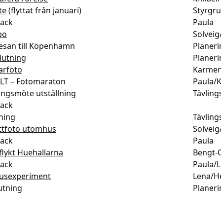
te
(flyttat från januari)
Styrgr
ack
Paula
bo
Solveig
esan till Köpenhamn
Planer
lutning
Planer
rfoto
Karme
LT – Fotomaraton
Paula/K
ingsmöte utställning
Tävlin
nack
ning
Tävlin
ttfoto utomhus
Solveig
ack
Paula
flykt Huehallarna
Bengt-
nack
Paula/L
usexperiment
Lena/H
utning
Planer