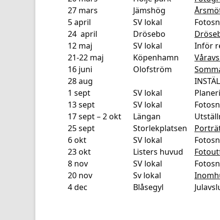
27 mars
Jämshög
Årsmö
5 april
SV lokal
Fotosn
24 april
Drösebo
Dröse
12 maj
SV lokal
Inför r
21-22 maj
Köpenhamn
Våravs
16 juni
Olofström
Somma
28 aug
INSTÄL
1 sept
SV lokal
Planer
13 sept
SV lokal
Fotos
17 sept – 2 okt
Längan
Utställ
25 sept
Storlekplatsen
Porträ
6 okt
SV lokal
Fotosn
23 okt
Listers huvud
Fotout
8 nov
SV lokal
Fotos
20 nov
Sv lokal
Inomh
4 dec
Blåsegyl
Julavsl